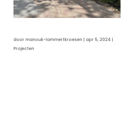
Tuinproject: Sfeervol vakantiepark
door
manouk-lammertkroesen
|
apr 5, 2024
|
Projecten
Bij dit omvangrijke project hebben wij
een ontwerp gemaakt en gerealiseerd
voor vakantiepark Westerbergen in
Echten. Er is gekozen om zoveel mogelijk
sfeer aan te brengen, zodat gasten
tijdens aankomst en verblijf worden
verblijd met een luxueus en gezellig
exterieur...