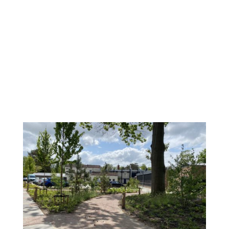
Het strakke en tijdloze design is terug te
zien in verschillende elementen. De keuze
is gevallen op grote tegels, waardoor
een rustiger gevoel wordt gecreëerd en
de tuin optisch groter oogt. De
minimalistische bestrating en de groene
beplanting vormen de perfecte...