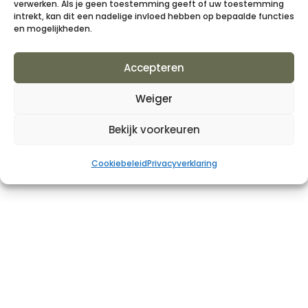
verwerken. Als je geen toestemming geeft of uw toestemming
intrekt, kan dit een nadelige invloed hebben op bepaalde functies
en mogelijkheden.
Accepteren
Weiger
Tuinproject: Villatuin
door
BSMedia_IM
|
feb 21, 2024
|
Projecten
Bekijk voorkeuren
Bij dit project hebben we het totale
Cookiebeleid
Privacyverklaring
concept van A tot Z voor de klant
uitgedacht, namelijk van ontwerp tot
realisatie. De tuin is zo ontworpen, dat
deze is voorzien van alle gemakken. Zo
beschikt de tuin onder andere over een
robotmaaier, automatisch...