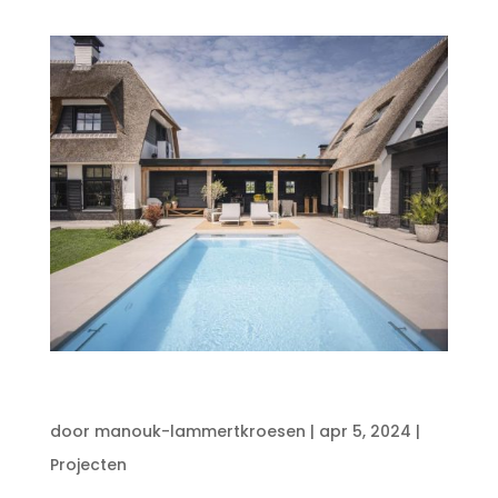
Tuinproject: Eigentijdse wolkentuin
door
manouk-lammertkroesen
|
apr 5, 2024
|
Projecten