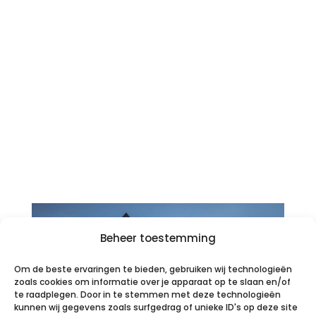
Bij dit project hebben we deze prachtige
tuin aangelegd in Hollandscheveld. De
tuin sluit naadloos aan op de stijl van de
woning en samen vormen deze een
mooi en samenhangend geheel. De
organische vormen van het grindpad
creëren een eigentijdse en unieke sfeer.
Het...
Beheer toestemming
Om de beste ervaringen te bieden, gebruiken wij technologieën
zoals cookies om informatie over je apparaat op te slaan en/of
te raadplegen. Door in te stemmen met deze technologieën
kunnen wij gegevens zoals surfgedrag of unieke ID's op deze site