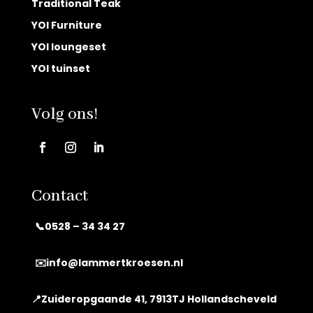
Traditional Teak
YOI Furniture
YOI loungeset
YOI tuinset
Volg ons!
Contact
📞0528 – 34 34 27
✉️
info@lammertkroesen.nl
📍Zuideropgaande 41, 7913TJ Hollandscheveld