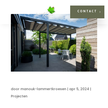
CONTACT
Tuinproject: Strakke en tijdloze tuin
door
manouk-lammertkroesen
|
apr 5, 2024
|
Projecten