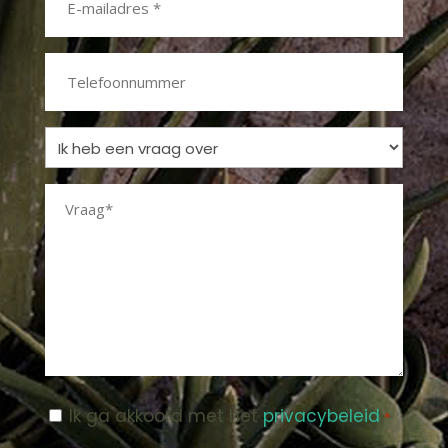
mailadres
*
Telefoonnummer
Ik
heb
Vraag
een
vraag
*
over
Instemming
Ik ga akkoord met het
privacybeleid
.
*
*