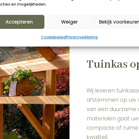
ncties en mogelijkheden.
Accepteren
Weiger
Bekijk voorkeure
Cookiebeleid
Privacyverklaring
Tuinkas o
Wij leveren tuinkas
afstemmen op uw w
van een duurzame o
materialen gaat uw 
compacte of ruime 
kwaliteit.