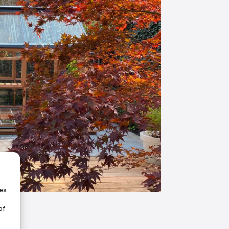
ies
of