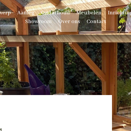
werp
Aanleg
Onderhoud
Meubelen
Inrichtin
Showroom
Over ons
Contact