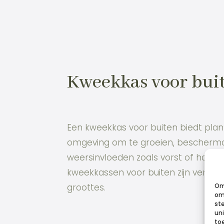
Kweekkas voor bui
Een kweekkas voor buiten biedt pla
omgeving om te groeien, bescherm
weersinvloeden zoals vorst of harde
kweekkassen voor buiten zijn verkrijg
groottes.
Om
om 
st
un
to