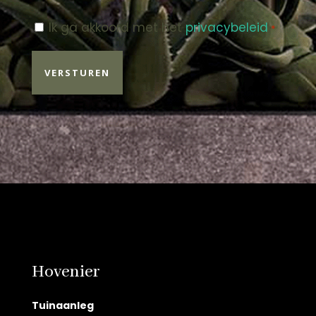
Instemming
Ik ga akkoord met het
privacybeleid
.
*
*
Hovenier
Tuinaanleg