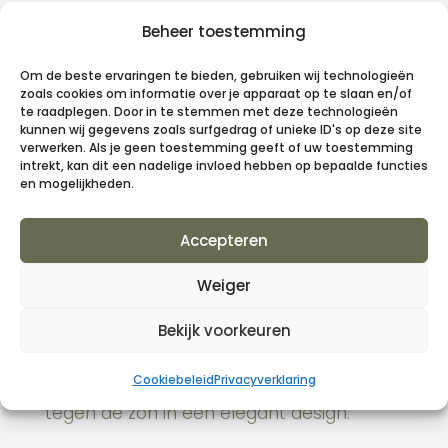
Beheer toestemming
LuxxOut
Om de beste ervaringen te bieden, gebruiken wij technologieën
zoals cookies om informatie over je apparaat op te slaan en/of
te raadplegen. Door in te stemmen met deze technologieën
zonneschermen
kunnen wij gegevens zoals surfgedrag of unieke ID's op deze site
verwerken. Als je geen toestemming geeft of uw toestemming
intrekt, kan dit een nadelige invloed hebben op bepaalde functies
en mogelijkheden.
Bij LuxxOut ontdekt u een breed scala aan
Accepteren
wind- en zonneschermen die naadloos
Weiger
passen bij aluminium pergola’s. Kies uit
diverse stijlen en afwerkingen om uw
Bekijk voorkeuren
buitenruimte om te toveren tot een
Cookiebeleid
Privacyverklaring
stijlvolle en functionele plek. Bescherming
tegen de zon in een elegant design.