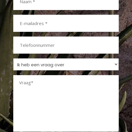
*
E-
mailadres
*
Telefoonnummer
Ik
heb
Vraag
een
vraag
*
over