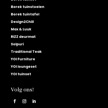
Borek tuinstoelen
Borek tuintafel
Design2Chill
Max & Luuk
RiZZ deurmat
Solpuri
Traditional Teak
YOI Furniture
YOI loungeset
YOI tuinset
Volg ons!