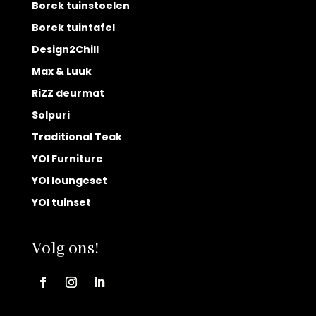
Borek tuinstoelen
Borek tuintafel
Design2Chill
Max & Luuk
RiZZ deurmat
Solpuri
Traditional Teak
YOI Furniture
YOI loungeset
YOI tuinset
Volg ons!