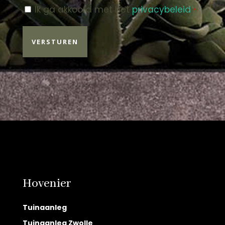
Instemming
Ik ga akkoord met het
privacybeleid
.
*
*
Hovenier
Tuinaanleg
Tuinaanleg Zwolle