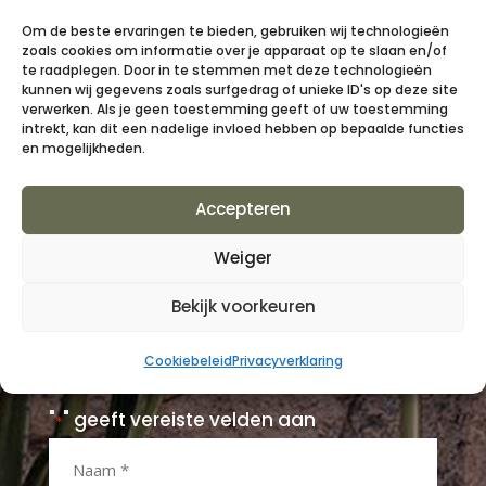
showroom!
Om de beste ervaringen te bieden, gebruiken wij technologieën
zoals cookies om informatie over je apparaat op te slaan en/of
te raadplegen. Door in te stemmen met deze technologieën
Er zijn talloze mogelijkheden op het
kunnen wij gegevens zoals surfgedrag of unieke ID's op deze site
verwerken. Als je geen toestemming geeft of uw toestemming
gebied van tuindesign, elk met hun eigen
intrekt, kan dit een nadelige invloed hebben op bepaalde functies
uitdagingen. Wij zien deze uitdagingen als
en mogelijkheden.
mogelijkheden en kansen. Bent u
Accepteren
benieuwd wat wij voor u en uw tuin
kunnen betekenen? Neem contact met
Weiger
ons op en wij helpen u graag om uw
Bekijk voorkeuren
tuindromen werkelijkheid te maken
Cookiebeleid
Privacyverklaring
"
" geeft vereiste velden aan
*
Naam