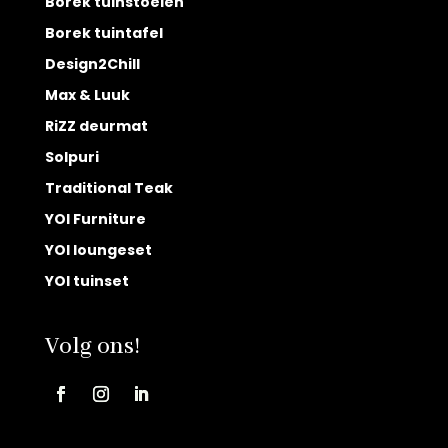
Borek tuinstoelen
Borek tuintafel
Design2Chill
Max & Luuk
RiZZ deurmat
Solpuri
Traditional Teak
YOI Furniture
YOI loungeset
YOI tuinset
Volg ons!