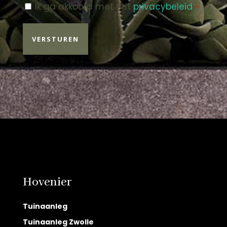
Instemming
Ik ga akkoord met het
privacybeleid
.
*
*
Hovenier
Tuinaanleg
Tuinaanleg Zwolle