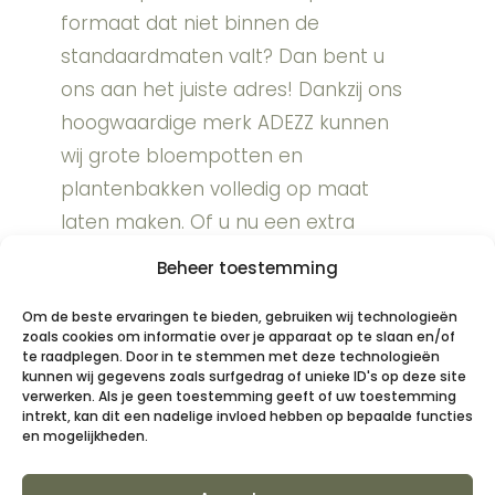
formaat dat niet binnen de
standaardmaten valt? Dan bent u
ons aan het juiste adres! Dankzij ons
hoogwaardige merk ADEZZ kunnen
wij grote bloempotten en
plantenbakken volledig op maat
laten maken. Of u nu een extra
brede, hoge of diepe variant zoekt,
Beheer toestemming
wij zorgen ervoor dat uw grote
Om de beste ervaringen te bieden, gebruiken wij technologieën
bloempot perfect aansluit bij uw
zoals cookies om informatie over je apparaat op te slaan en/of
wensen.
te raadplegen. Door in te stemmen met deze technologieën
kunnen wij gegevens zoals surfgedrag of unieke ID's op deze site
verwerken. Als je geen toestemming geeft of uw toestemming
intrekt, kan dit een nadelige invloed hebben op bepaalde functies
en mogelijkheden.