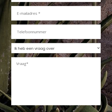
E-
mailadres
*
Telefoonnummer
Ik
heb
Vraag
een
vraag
*
over