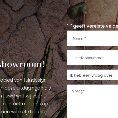
"
" geeft vereiste veld
*
Naam
*
Telefoonnummer
 showroom!
Ik
gebied van tuindesign,
heb
en deze uitdagingen als
Vraag
een
ieuwd wat wij voor u
vraag
*
m contact met ons op
over
men werkelijkheid te