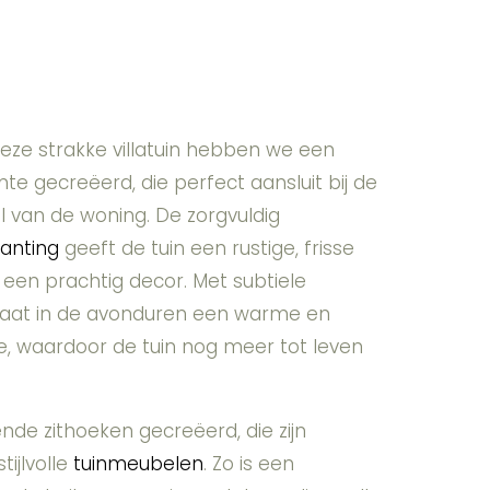
 deze strakke villatuin hebben we een
e gecreëerd, die perfect aansluit bij de
jl van de woning. De zorgvuldig
lanting
geeft de tuin een rustige, frisse
t een prachtig decor. Met subtiele
aat in de avonduren een warme en
e, waardoor de tuin nog meer tot leven
lende zithoeken gecreëerd, die zijn
tijlvolle
tuinmeubelen
. Zo is een