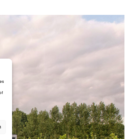
ies
of
n