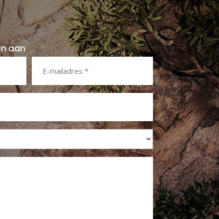
en aan
E-
mailadres
*