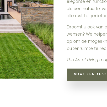
elegante en functi
als een natuurlijk v
alle rust te geniete
Droomt u ook van een
wensen? We helpen
op om de mogelijk
buitenruimte te real
The Art of Living m
MAAK EEN AFSP