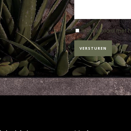
Instemming
Ik ga akkoord met 
*