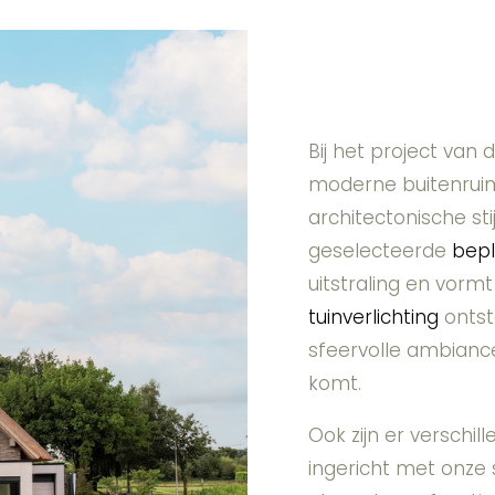
Bij het project van
moderne buitenruimt
architectonische sti
geselecteerde
bep
uitstraling en vorm
tuinverlichting
ontst
sfeervolle ambianc
komt.
Ook zijn er verschil
ingericht met onze s