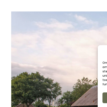
Om
om 
st
un
to
fu