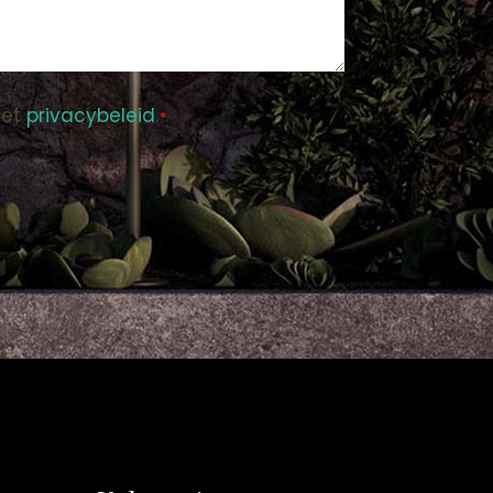
het
privacybeleid
.
*