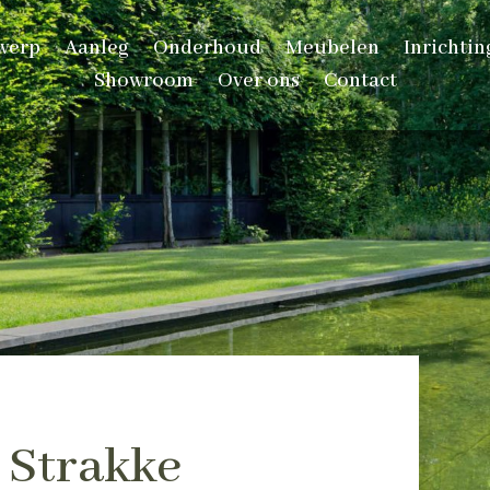
werp
Aanleg
Onderhoud
Meubelen
Inrichtin
Showroom
Over ons
Contact
 Strakke